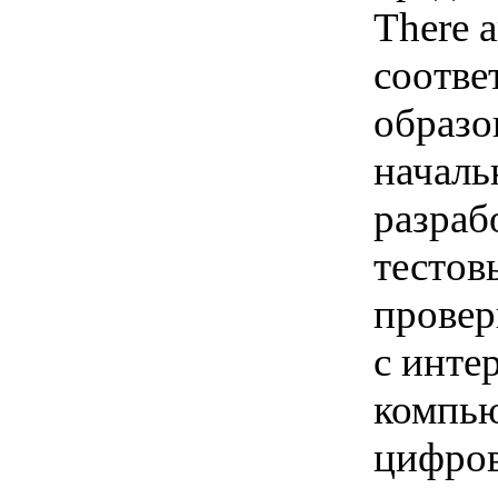
There 
соотве
образо
началь
разраб
тестов
провер
c инте
компью
цифров