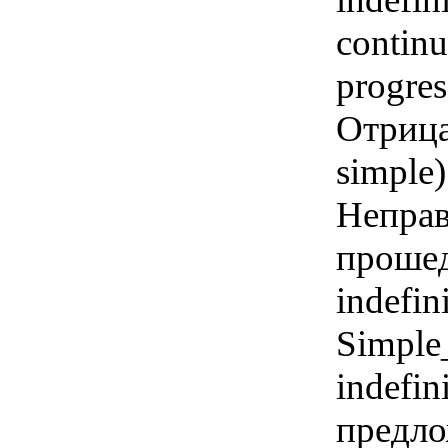
continu
progres
Отрицан
simple
Неправ
прошед
indefin
Simple_
indefi
предлож