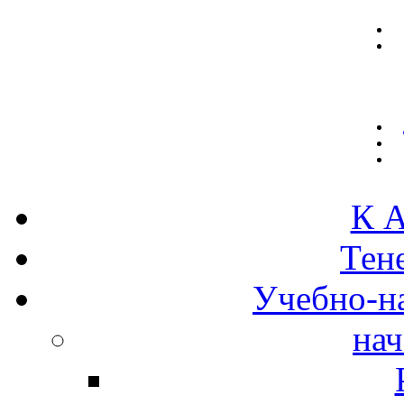
К А
Тен
Учебно-н
нач