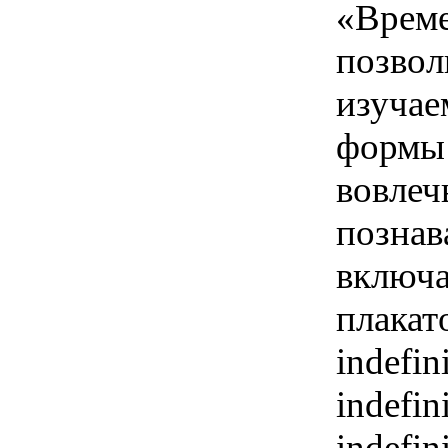
«Време
позвол
изучае
формы 
вовлеч
познав
включа
плакато
indefin
indefin
indefin