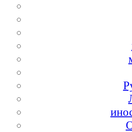
Р
ино