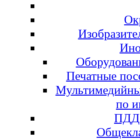
Ок
Изобразите
Ино
Оборудован
Печатные пос
Мультимедийны
по и
ПДД 
Общекла