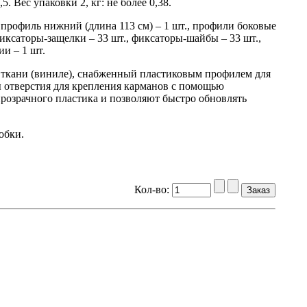
. Вес упаковки 2, кг: не более 0,38.
 профиль нижний (длина 113 см) – 1 шт., профили боковые
 фиксаторы-защелки – 33 шт., фиксаторы-шайбы – 33 шт.,
ии – 1 шт.
й ткани (виниле), снабженный пластиковым профилем для
ы отверстия для крепления карманов с помощью
розрачного пластика и позволяют быстро обновлять
обки.
Кол-во: