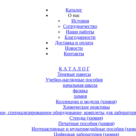
Каталог
О нас
История
Сотрудничество
Наши работы
Благодарности
Доставка и оплата
Новости
Контакты
К А Т А Л О Г
Теневые навесы
Учебно-наглядные пособия
начальная школа
физика
химия
Коллекции и модели (химия)
Химические реактивы
е, специализированное оборудование, комплеты для лабораторн
Стенды (химия)
Печатные пособия (химия)
Интерактивные и мультимедийные пособия (хим
Цифровая лаборатория (химия)