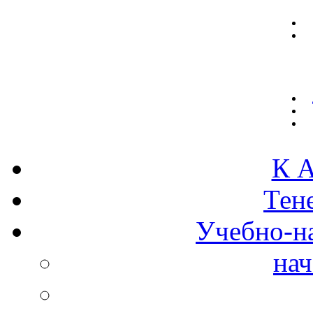
К А
Тен
Учебно-н
нач