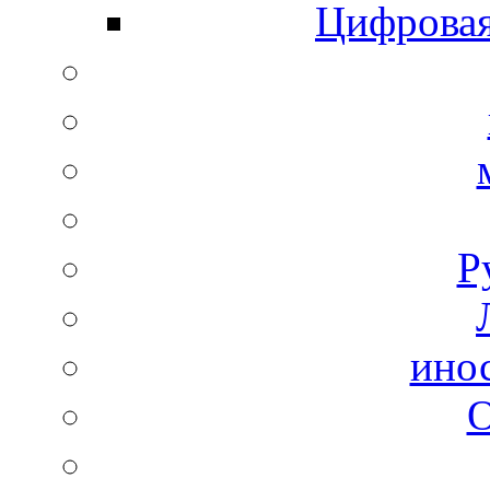
Цифровая
Р
ино