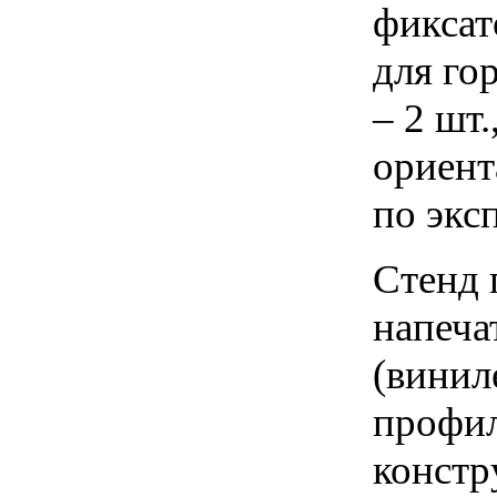
фиксат
для го
– 2 шт
ориент
по экс
Стенд 
напеча
(винил
профил
констр