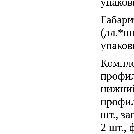
упаковк
Габари
(дл.*ши
упаковк
Компле
профил
нижний
профил
шт., з
2 шт.,