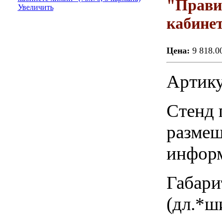
"Правил
Увеличить
кабинет
Цена:
9 818.0
Артику
Стенд 
размещ
информ
Габари
(дл.*ш