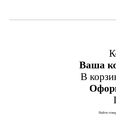
К
Ваша ко
В корзи
Офор
Найти това