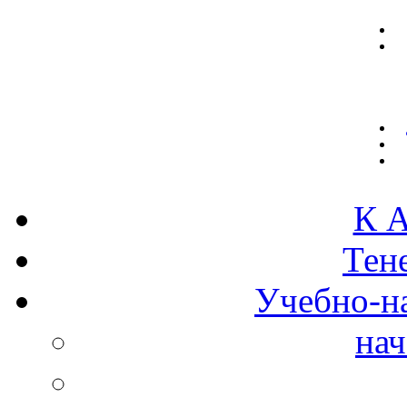
К А
Тен
Учебно-н
нач