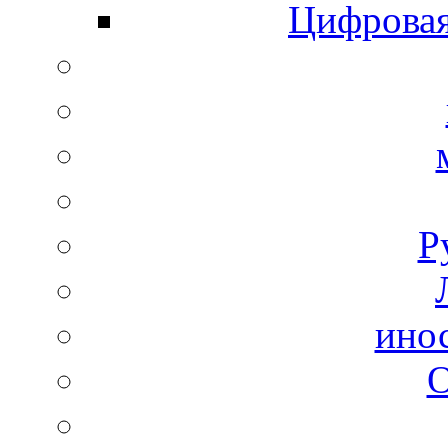
Цифровая
Р
ино