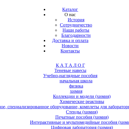
Каталог
О нас
История
Сотрудничество
Наши работы
Благодарности
Доставка и оплата
Новости
Контакты
К А Т А Л О Г
Теневые навесы
Учебно-наглядные пособия
начальная школа
физика
химия
Коллекции и модели (химия)
Химические реактивы
е, специализированное оборудование, комплеты для лабораторн
Стенды (химия)
Печатные пособия (химия)
Интерактивные и мультимедийные пособия (хим
Цифровая лаборатория (химия)