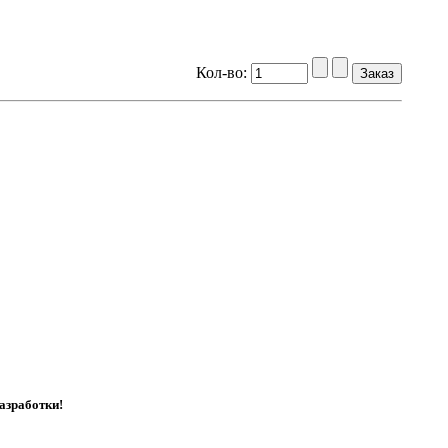
Кол-во:
азработки!