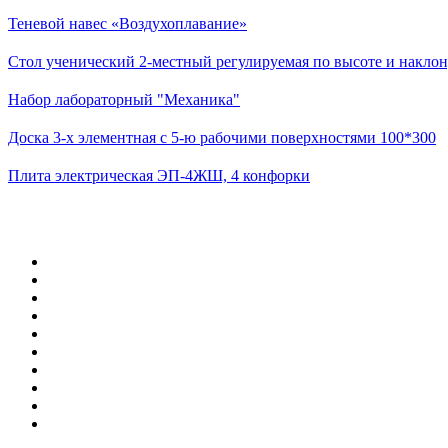
Теневой навес «Воздухоплавание»
Стол ученический 2-местный регулируемая по высоте и наклон
Набор лабораторный "Механика"
Доска 3-х элементная с 5-ю рабочими поверхностями 100*300
Плита электрическая ЭП-4ЖШ, 4 конфорки