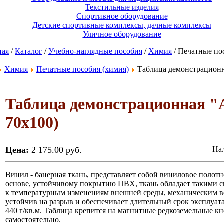
Текстильные изделия
Спортивное оборудование
Детские спортивные комплексы, дачные комплексы
Уличное оборудование
ная
/
Каталог
/
Учебно-наглядные пособия
/
Химия
/ Печатные по
Химия
Печатные пособия (химия)
Таблица демонстрационн
Таблица демонстрационная "
70х100)
Цена:
2 175.00 руб.
Нал
Винил - банерная ткань, представляет собой виниловое полот
основе, устойчивому покрытию ПВХ, ткань обладает такими св
к температурным изменениям внешней среды, механическим в
устойчив на разрыв и обеспечивает длительный срок эксплуата
440 г/кв.м. Таблица крепится на магнитные редкоземельные к
самостоятельно.