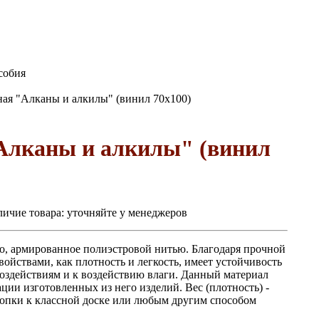
собия
ая "Алканы и алкилы" (винил 70х100)
Алканы и алкилы" (винил
ичие товара:
уточняйте у менеджеров
но, армированное полиэстровой нитью. Благодаря прочной
ойствами, как плотность и легкость, имеет устойчивость
оздействиям и к воздействию влаги. Данный материал
ции изготовленных из него изделий. Вес (плотность) -
нопки к классной доске или любым другим способом