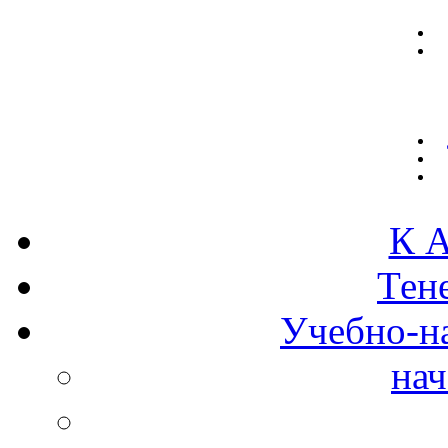
К А
Тен
Учебно-н
нач