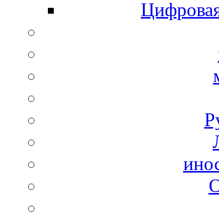
Цифровая
Р
ино