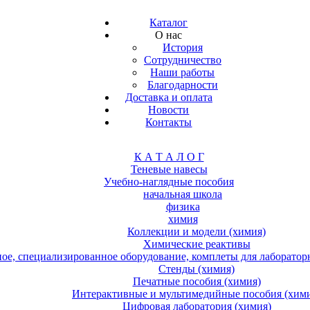
Каталог
О нас
История
Сотрудничество
Наши работы
Благодарности
Доставка и оплата
Новости
Контакты
К А Т А Л О Г
Теневые навесы
Учебно-наглядные пособия
начальная школа
физика
химия
Коллекции и модели (химия)
Химические реактивы
е, специализированное оборудование, комплеты для лабораторн
Стенды (химия)
Печатные пособия (химия)
Интерактивные и мультимедийные пособия (хим
Цифровая лаборатория (химия)