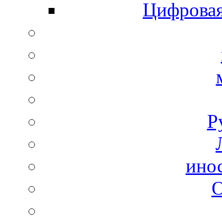
Цифровая
Р
ино