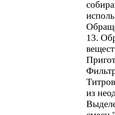
собира
исполь
Обраще
13. Об
вещест
Пригот
Фильтр
Титров
из нео
Выделе
смеси 