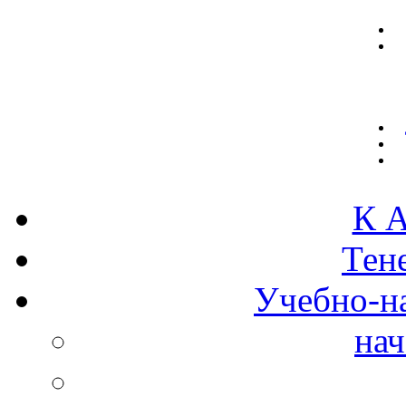
К А
Тен
Учебно-н
нач