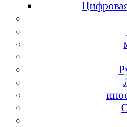
Цифровая
Р
ино