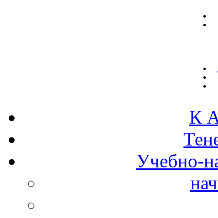
К А
Тен
Учебно-н
нач