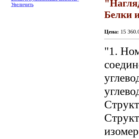
"Нагля
Увеличить
Белки 
Цена:
15 360.
"1. Но
соедин
углево
углево
Структ
Структ
изомер