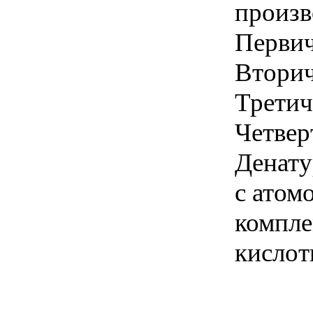
произв
Первич
Вторич
Третич
Четвер
Денату
с атом
компле
кислот