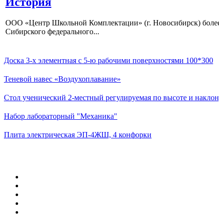
История
ООО «Центр Школьной Комплектации» (г. Новосибирск) более 
Сибирского федерального...
Доска 3-х элементная с 5-ю рабочими поверхностями 100*300
Теневой навес «Воздухоплавание»
Стол ученический 2-местный регулируемая по высоте и наклон
Набор лабораторный "Механика"
Плита электрическая ЭП-4ЖШ, 4 конфорки