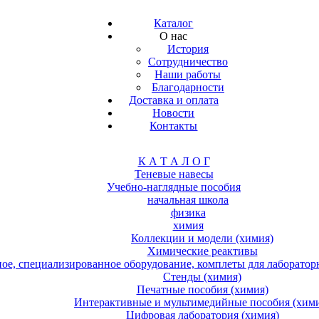
Каталог
О нас
История
Сотрудничество
Наши работы
Благодарности
Доставка и оплата
Новости
Контакты
К А Т А Л О Г
Теневые навесы
Учебно-наглядные пособия
начальная школа
физика
химия
Коллекции и модели (химия)
Химические реактивы
е, специализированное оборудование, комплеты для лабораторн
Стенды (химия)
Печатные пособия (химия)
Интерактивные и мультимедийные пособия (хим
Цифровая лаборатория (химия)