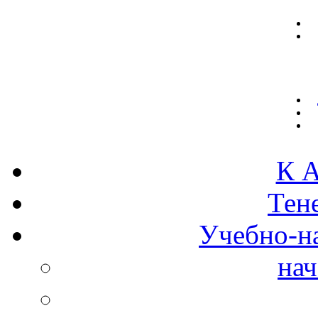
К А
Тен
Учебно-н
нач