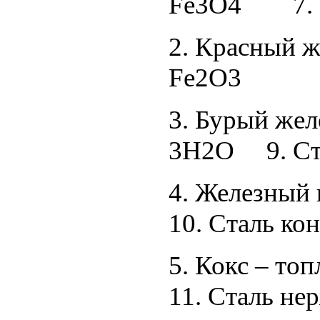
Fe3O4 7. 
2. Красный ж
Fe2O3 8. С
3. Бурый жел
3H2O 9. Ста
4. Железн
10. Сталь ко
5. Кокс – 
11. Сталь н