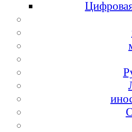
Цифровая
Р
ино