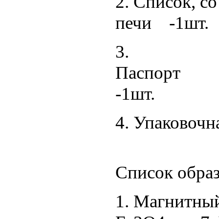
2. Список, с
печи -1шт.
3.
Па
-1шт.
4. Упаков
-1ш
Список образ
1. Магнитный