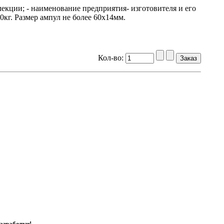
екции; - наименование предприятия- изготовителя и его
,0кг. Размер ампул не более 60х14мм.
Кол-во:
азработки!