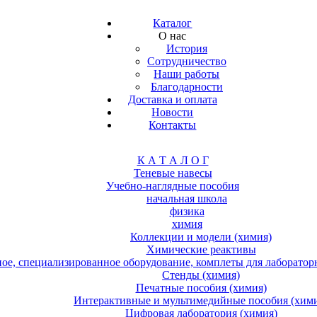
Каталог
О нас
История
Сотрудничество
Наши работы
Благодарности
Доставка и оплата
Новости
Контакты
К А Т А Л О Г
Теневые навесы
Учебно-наглядные пособия
начальная школа
физика
химия
Коллекции и модели (химия)
Химические реактивы
е, специализированное оборудование, комплеты для лабораторн
Стенды (химия)
Печатные пособия (химия)
Интерактивные и мультимедийные пособия (хим
Цифровая лаборатория (химия)