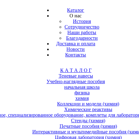
Каталог
О нас
История
Сотрудничество
Наши работы
Благодарности
Доставка и оплата
Новости
Контакты
К А Т А Л О Г
Теневые навесы
Учебно-наглядные пособия
начальная школа
физика
химия
Коллекции и модели (химия)
Химические реактивы
е, специализированное оборудование, комплеты для лабораторн
Стенды (химия)
Печатные пособия (химия)
Интерактивные и мультимедийные пособия (хим
Цифровая лаборатория (химия)