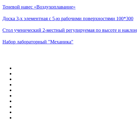
Теневой навес «Воздухоплавание»
Доска 3-х элементная с 5-ю рабочими поверхностями 100*300
Стол ученический 2-местный регулируемая по высоте и наклон
Набор лабораторный "Механика"