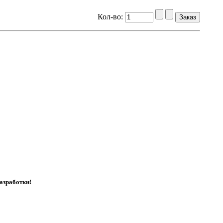
Кол-во:
азработки!