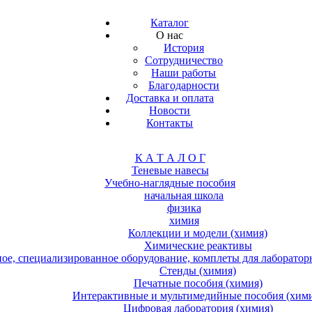
Каталог
О нас
История
Сотрудничество
Наши работы
Благодарности
Доставка и оплата
Новости
Контакты
К А Т А Л О Г
Теневые навесы
Учебно-наглядные пособия
начальная школа
физика
химия
Коллекции и модели (химия)
Химические реактивы
е, специализированное оборудование, комплеты для лабораторн
Стенды (химия)
Печатные пособия (химия)
Интерактивные и мультимедийные пособия (хим
Цифровая лаборатория (химия)