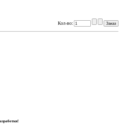
Кол-во:
азработки!