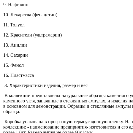
9. Нафталин
10. Лекарства (фенацетин)
11. Толуол
12. Красители (ультрамарин)
13. Анилин
14. Сахарин
15. Фенол
16. Пластмасса
3. Характеристики изделия, размер и вес
В коллекции представлены натуральные образцы каменного угл
каменного угля, запаянные в стеклянных ампулах, и изделия 
в основном для демонстрации. Образцы и стеклянные ампулы 
образца.
Коробка упакована в прозрачную термоусадочную пленку. На 
коллекции; - наименование предприятия- изготовителя и его а
более 1,0кг. Размер ампул не более 60x14мм.