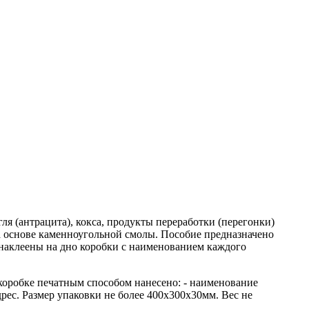
я (антрацита), кокса, продукты переработки (перегонки)
на основе каменноугольной смолы. Пособие предназначено
наклеены на дно коробки с наименованием каждого
коробке печатным способом нанесено: - наименование
дрес. Размер упаковки не более 400х300х30мм. Вес не