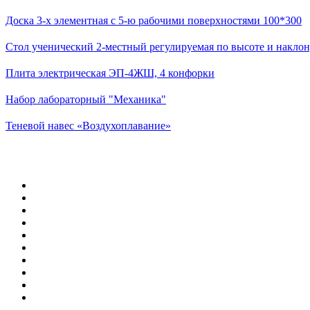
Доска 3-х элементная с 5-ю рабочими поверхностями 100*300
Стол ученический 2-местный регулируемая по высоте и наклон
Плита электрическая ЭП-4ЖШ, 4 конфорки
Набор лабораторный "Механика"
Теневой навес «Воздухоплавание»