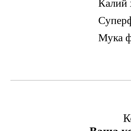
Калий 
Суперф
Мука ф
К