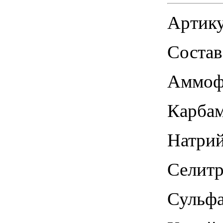
Артику
Состав 
Аммофо
Карбам
Натрий
Селитра
Сульфа