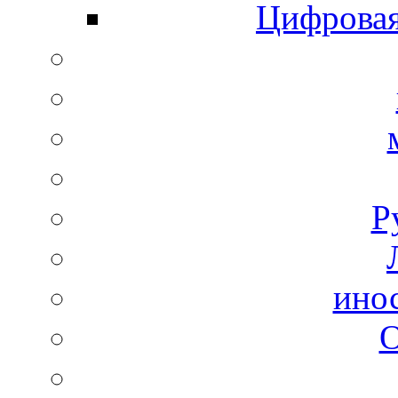
Цифровая
Р
ино