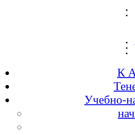
К А
Тен
Учебно-н
нач