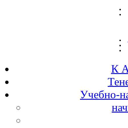
К А
Тен
Учебно-н
нач