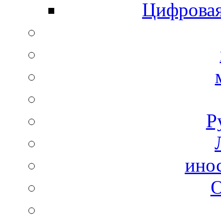
Цифровая
Р
ино