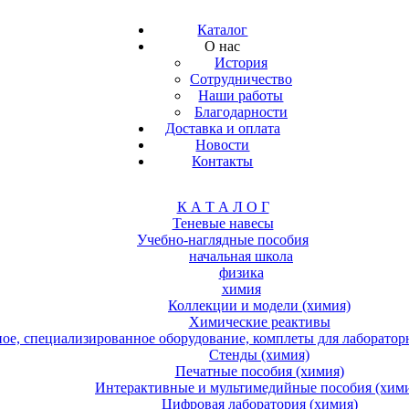
Каталог
О нас
История
Сотрудничество
Наши работы
Благодарности
Доставка и оплата
Новости
Контакты
К А Т А Л О Г
Теневые навесы
Учебно-наглядные пособия
начальная школа
физика
химия
Коллекции и модели (химия)
Химические реактивы
е, специализированное оборудование, комплеты для лабораторн
Стенды (химия)
Печатные пособия (химия)
Интерактивные и мультимедийные пособия (хим
Цифровая лаборатория (химия)