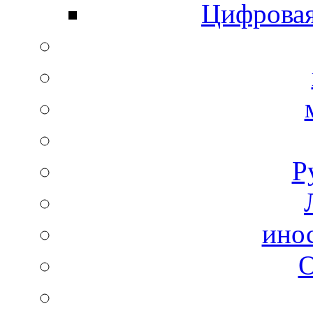
Цифровая
Р
ино