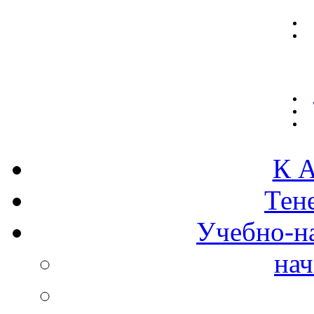
К А
Тен
Учебно-н
нач