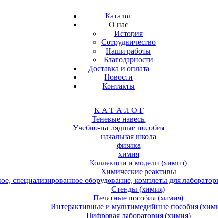
Каталог
О нас
История
Сотрудничество
Наши работы
Благодарности
Доставка и оплата
Новости
Контакты
К А Т А Л О Г
Теневые навесы
Учебно-наглядные пособия
начальная школа
физика
химия
Коллекции и модели (химия)
Химические реактивы
е, специализированное оборудование, комплеты для лабораторн
Стенды (химия)
Печатные пособия (химия)
Интерактивные и мультимедийные пособия (хим
Цифровая лаборатория (химия)