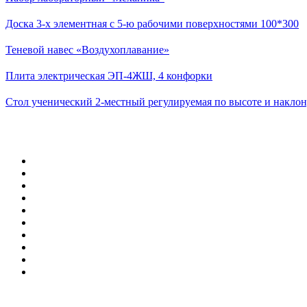
Доска 3-х элементная с 5-ю рабочими поверхностями 100*300
Теневой навес «Воздухоплавание»
Плита электрическая ЭП-4ЖШ, 4 конфорки
Стол ученический 2-местный регулируемая по высоте и наклон