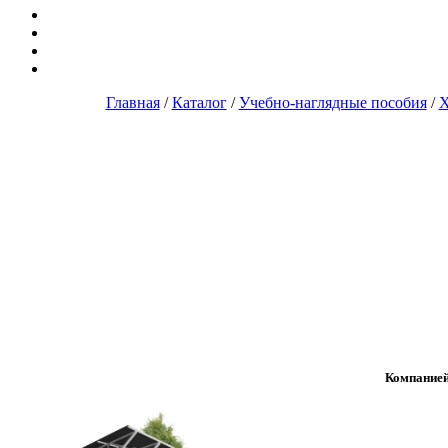
Главная
/
Каталог
/
Учебно-наглядные пособия
/
Х
Компанией