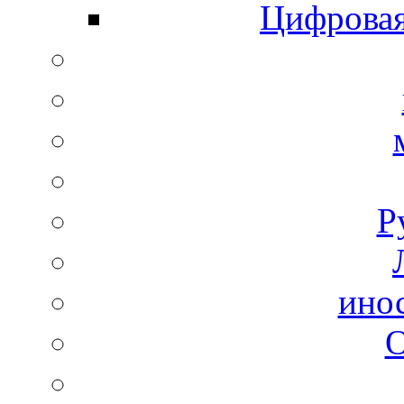
Цифровая
Р
ино