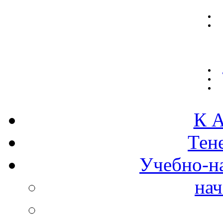
К А
Тен
Учебно-н
нач