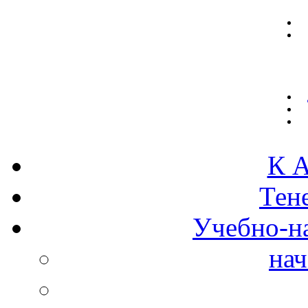
К А
Тен
Учебно-н
нач