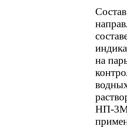
Состав
направ
состав
индика
на пар
контро
водных
раство
НП-3М;
примен