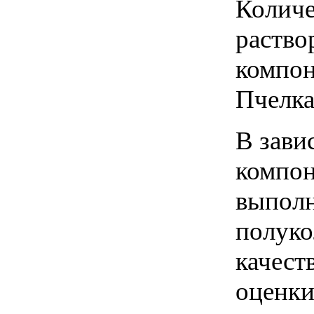
Количе
раство
компон
Пчелка
В зави
компон
выполн
полуко
качест
оценки