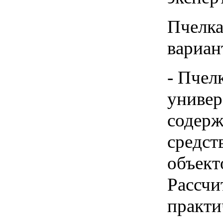
Пчелка
вариан
- Пчел
универ
содерж
средст
объект
Рассчи
практи