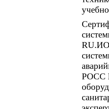
учебно
Сертиф
систем
RU.ИО
систем
аварий
РОСС R
оборуд
санита
экспер