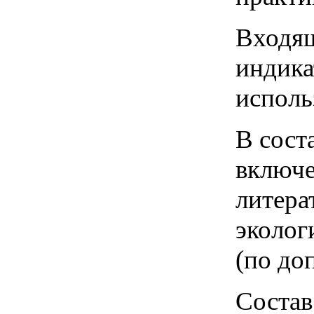
Входящ
индика
исполь
В сост
включе
литера
эколог
(по до
Состав