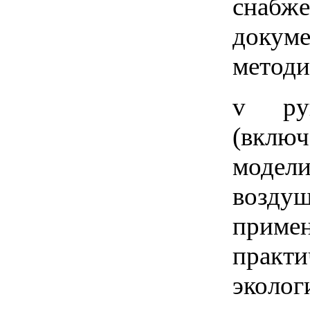
снабже
докуме
методи
v рук
(включ
модели
воздуш
примен
практи
эколог