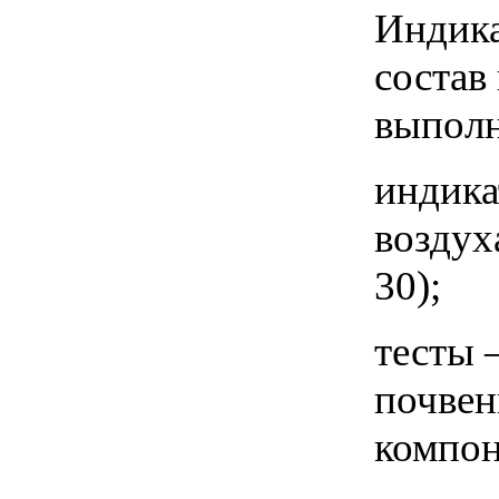
Индика
состав
выполн
индика
воздух
30);
тесты 
почвен
компон