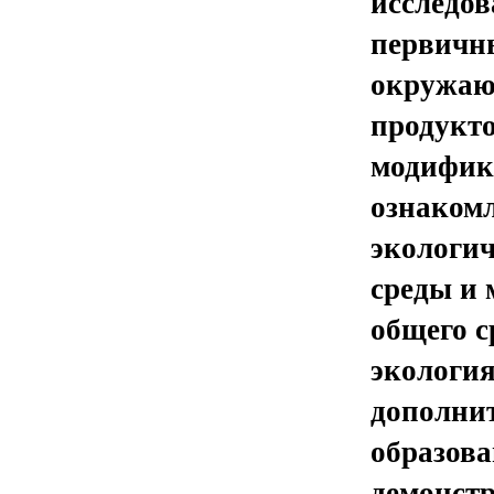
исследов
первичн
окружающ
продукто
модифика
ознакомл
экологи
среды и 
общего с
экология
дополнит
образова
демонст