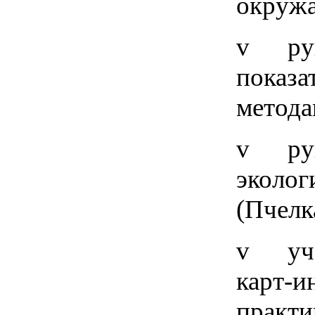
окружа
v рук
показа
метода
v рук
эколог
(Пчелк
v учеб
карт-и
практи