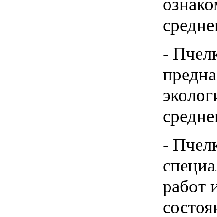
ознако
средне
- Пчел
предна
эколог
средне
- Пчел
специа
работ 
состоя