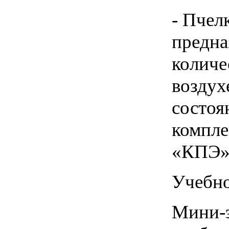
- Пчел
предна
количе
воздух
состоя
компле
«КПЭ»
Учебно
Мини-э