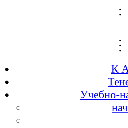
К А
Тен
Учебно-н
нач