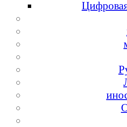
Цифровая
Р
ино