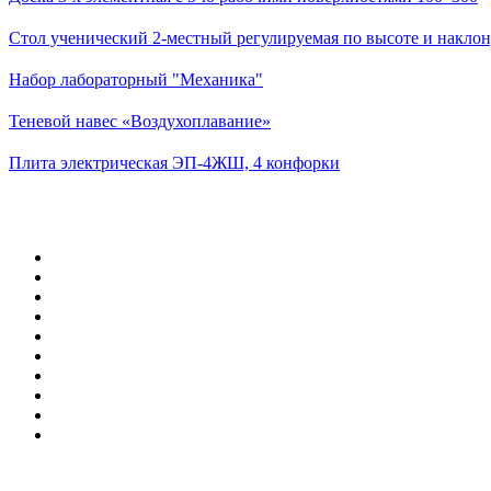
Стол ученический 2-местный регулируемая по высоте и наклон
Набор лабораторный "Механика"
Теневой навес «Воздухоплавание»
Плита электрическая ЭП-4ЖШ, 4 конфорки