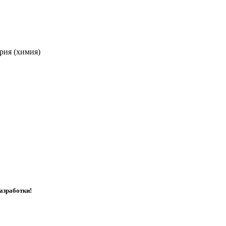
рия (химия)
азработки!