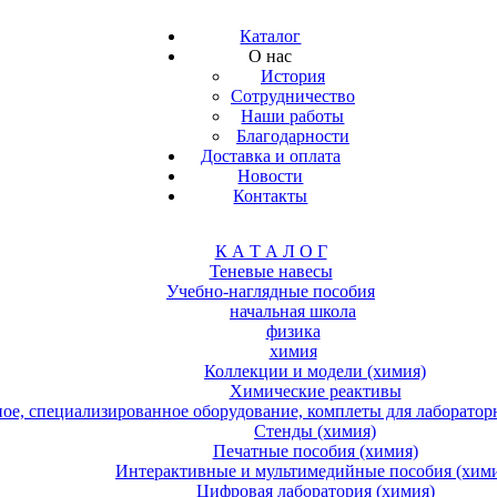
Каталог
О нас
История
Сотрудничество
Наши работы
Благодарности
Доставка и оплата
Новости
Контакты
К А Т А Л О Г
Теневые навесы
Учебно-наглядные пособия
начальная школа
физика
химия
Коллекции и модели (химия)
Химические реактивы
е, специализированное оборудование, комплеты для лабораторн
Стенды (химия)
Печатные пособия (химия)
Интерактивные и мультимедийные пособия (хим
Цифровая лаборатория (химия)