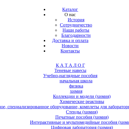
Каталог
О нас
История
Сотрудничество
Наши работы
Благодарности
Доставка и оплата
Новости
Контакты
К А Т А Л О Г
Теневые навесы
Учебно-наглядные пособия
начальная школа
физика
химия
Коллекции и модели (химия)
Химические реактивы
е, специализированное оборудование, комплеты для лабораторн
Стенды (химия)
Печатные пособия (химия)
Интерактивные и мультимедийные пособия (хим
Цифровая лаборатория (химия)