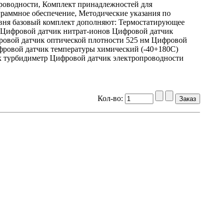
роводности, Комплект принадлежностей для
граммное обеспечение, Методические указания по
вня базовый комплект дополняют: Термостатирующее
 Цифровой датчик нитрат-ионов Цифровой датчик
ровой датчик оптической плотности 525 нм Цифровой
фровой датчик температуры химический (-40+180С)
 турбидиметр Цифровой датчик электропроводности
Кол-во: