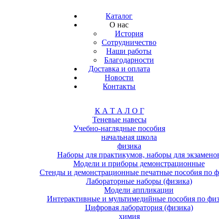
Каталог
О нас
История
Сотрудничество
Наши работы
Благодарности
Доставка и оплата
Новости
Контакты
К А Т А Л О Г
Теневые навесы
Учебно-наглядные пособия
начальная школа
физика
Наборы для практикумов, наборы для экзамено
Модели и приборы демонстрационные
Стенды и демонстрационные печатные пособия по ф
Лабораторные наборы (физика)
Модели аппликации
Интерактивные и мультимедийные пособия по фи
Цифровая лаборатория (физика)
химия