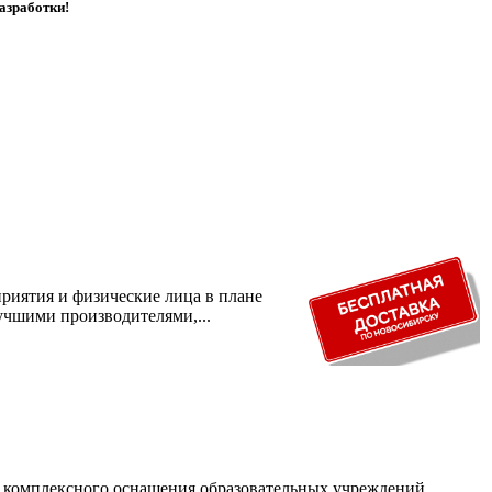
азработки!
риятия и физические лица в плане
учшими производителями,...
и комплексного оснащения образовательных учреждений