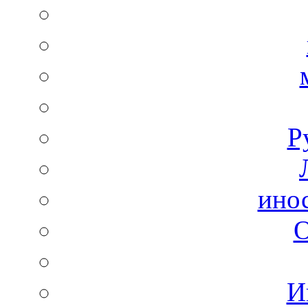
Р
ино
И