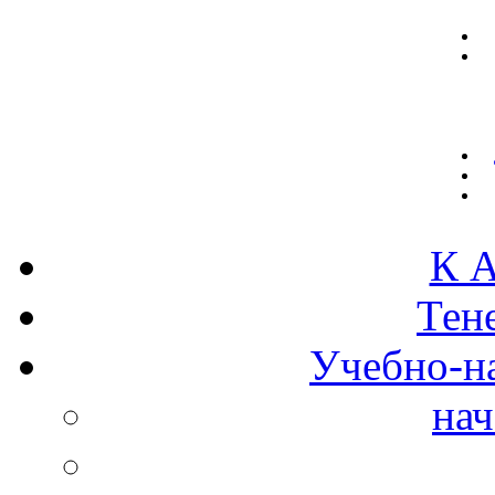
К А
Тен
Учебно-н
нач