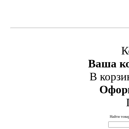
К
Ваша ко
В корзи
Офор
Найти това