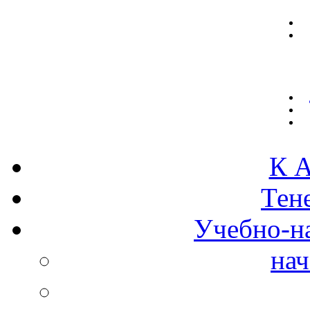
К А
Тен
Учебно-н
нач