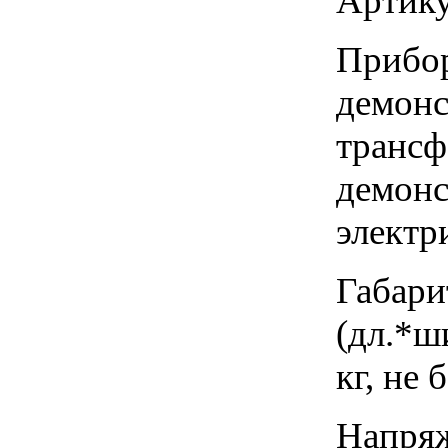
Артику
Прибор
демонс
трансф
демонс
электр
Габари
(дл.*ш
кг, не 
Напряж