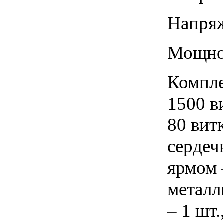
Напряж
Мощнос
Компле
1500 ви
80 витк
сердеч
ярмом 
металл
– 1 шт