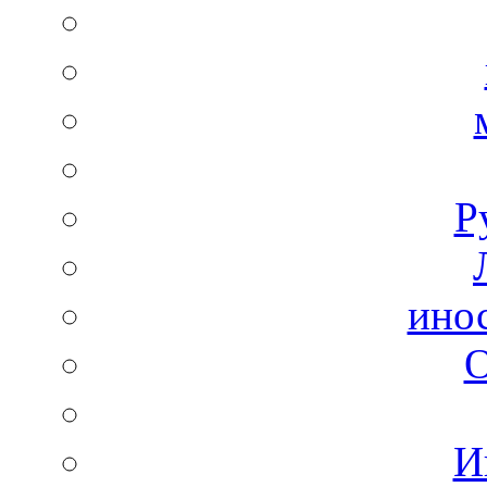
Р
ино
И