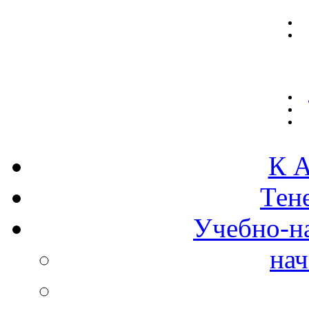
К А
Тен
Учебно-н
нач