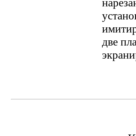
нареза
устано
имитир
две пл
экран