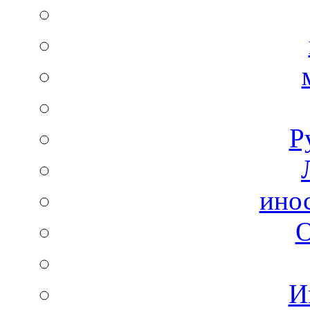
Р
ино
И