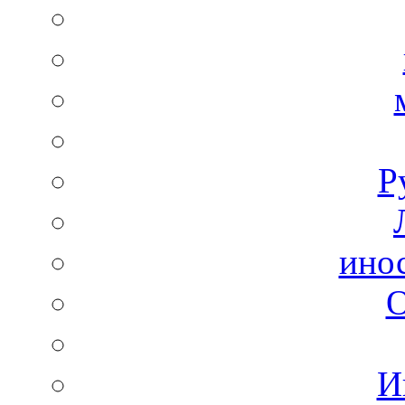
Р
ино
И