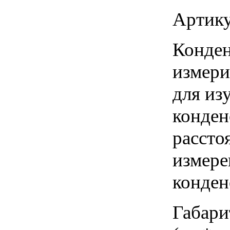
Артику
Конден
измери
для из
конден
рассто
измере
конден
Габари