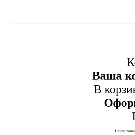
К
Ваша ко
В корзи
Офор
Найти това