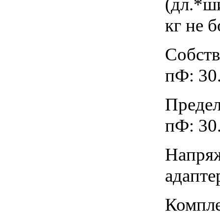
(дл.*ши
кг не б
Собств
пФ: 30.
Предел
пФ: 30.
Напряж
адаптер
Компле