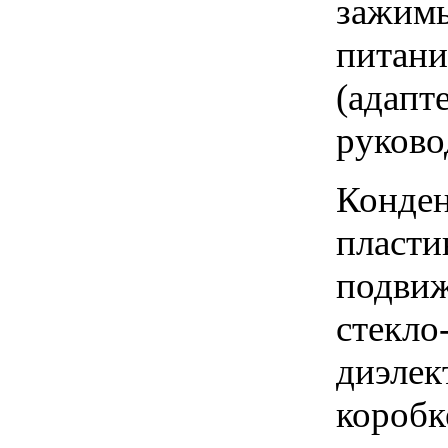
зажимы
питани
(адапте
руково
Конден
пласти
подвиж
стекло
диэлек
коробк