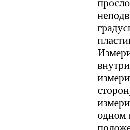
просло
неподв
градус
пласти
Измери
внутри
измери
сторон
измери
одном 
положе