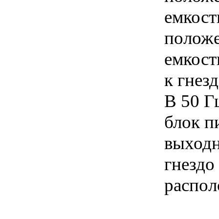
емкост
положе
емкост
к гнез
В 50 Г
блок п
выходн
гнездо
распол