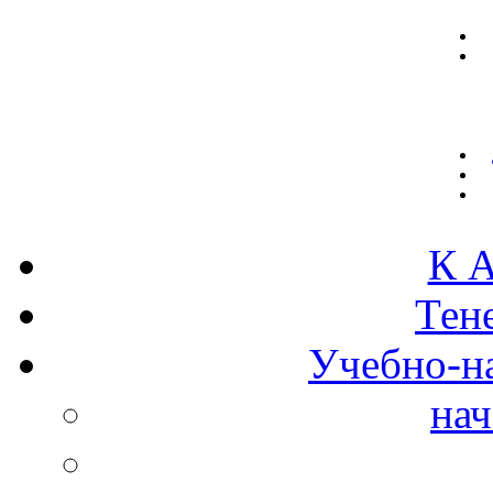
К А
Тен
Учебно-н
нач