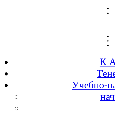
К А
Тен
Учебно-н
нач