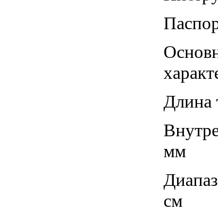
Паспор
Основн
характ
Длина 
Внутре
мм
Диапаз
см