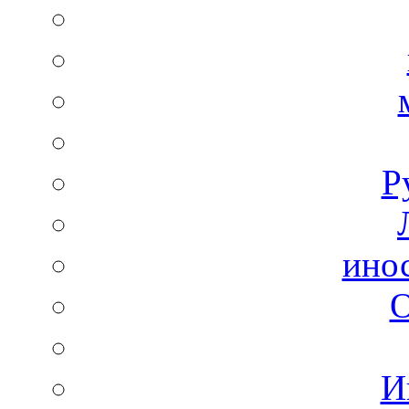
Р
ино
И