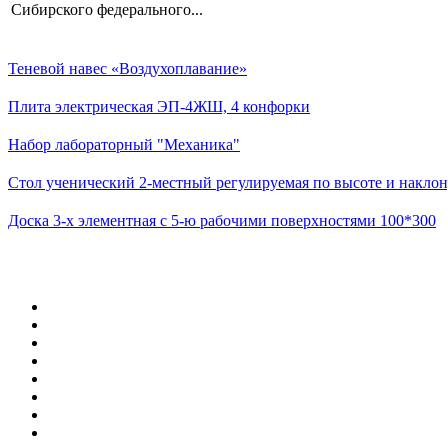
Сибирского федерального...
Теневой навес «Воздухоплавание»
Плита электрическая ЭП-4ЖШ, 4 конфорки
Набор лабораторный "Механика"
Стол ученический 2-местный регулируемая по высоте и наклон
Доска 3-х элементная с 5-ю рабочими поверхностями 100*300