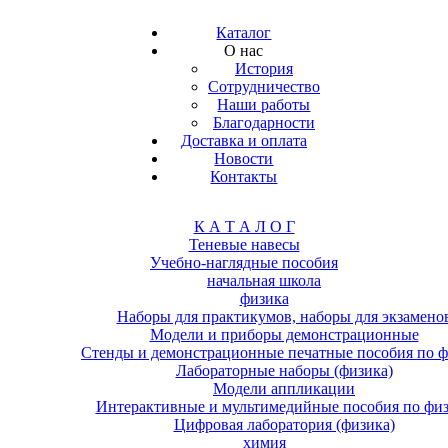
Каталог
О нас
История
Сотрудничество
Наши работы
Благодарности
Доставка и оплата
Новости
Контакты
К А Т А Л О Г
Теневые навесы
Учебно-наглядные пособия
начальная школа
физика
Наборы для практикумов, наборы для экзамено
Модели и приборы демонстрационные
Стенды и демонстрационные печатные пособия по ф
Лабораторные наборы (физика)
Модели аппликации
Интерактивные и мультимедийные пособия по фи
Цифровая лаборатория (физика)
химия