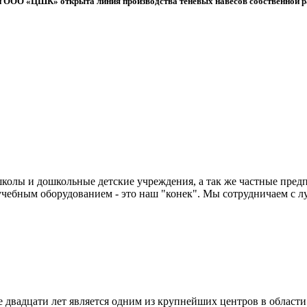
 ООО «ЦШК» открыта линия производства теневых навесов собственной р
колы и дошкольные детские учреждения, а так же частные предп
чебным оборудованием - это наш "конек". Мы сотрудничаем с л
двадцати лет является одним из крупнейших центров в област