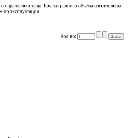
го параллелепипеда. Бруски равного объема изготовлены
м по эксплуатации.
Кол-во: