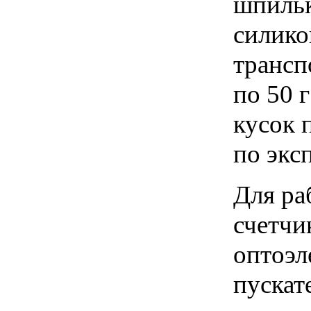
шпильк
силико
трансп
по 50 г
кусок 
по экс
Для ра
счетчи
оптоэл
пускат