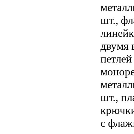
металл
шт., ф
линейк
двумя 
петлей 
моноре
металли
шт., пл
крючки
с флажк