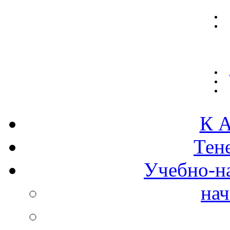
К А
Тен
Учебно-н
нач