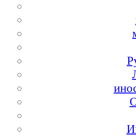
Р
ино
И