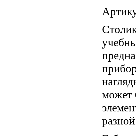
Артику
Столик
учебны
предна
прибор
нагляд
может 
элемен
разной