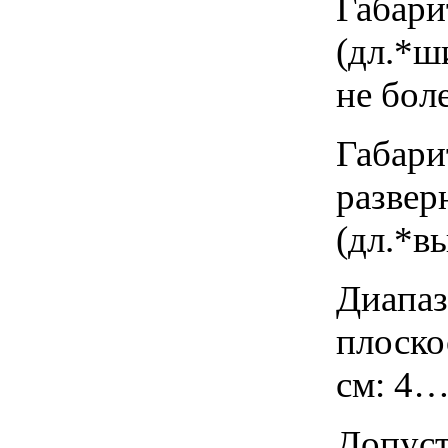
Габари
(дл.*ши
не боле
Габари
развер
(дл.*в
Диапаз
плоско
см: 4…
Допуст