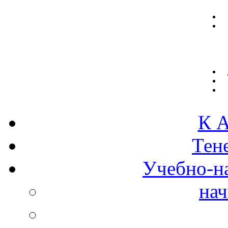
К А
Тен
Учебно-н
нач