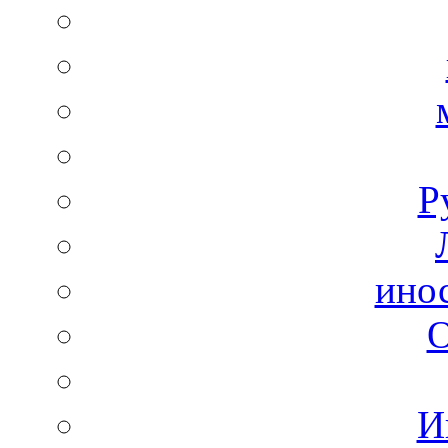
Р
ино
И