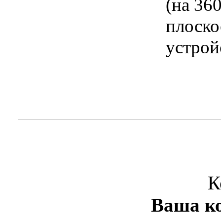
(на 36
плоско
устрой
К
Ваша ко