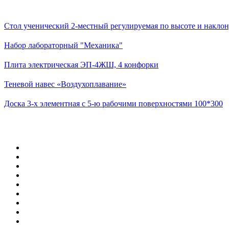
Стол ученический 2-местный регулируемая по высоте и наклон
Набор лабораторный "Механика"
Плита электрическая ЭП-4ЖШ, 4 конфорки
Теневой навес «Воздухоплавание»
Доска 3-х элементная с 5-ю рабочими поверхностями 100*300