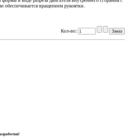
формы в виде разреза двигателя внутреннего сгорания с
и обеспечивается вращением рукоятки.
Кол-во:
азработки!