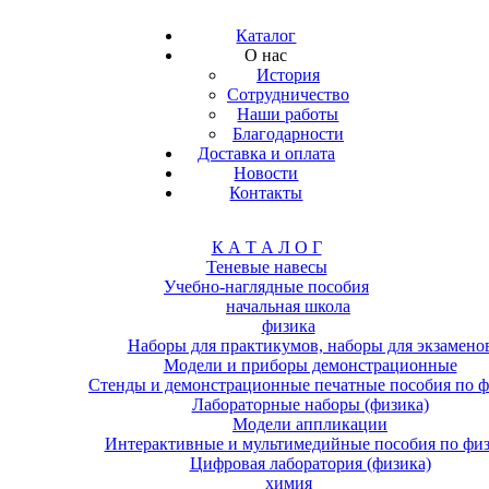
Каталог
О нас
История
Сотрудничество
Наши работы
Благодарности
Доставка и оплата
Новости
Контакты
К А Т А Л О Г
Теневые навесы
Учебно-наглядные пособия
начальная школа
физика
Наборы для практикумов, наборы для экзамено
Модели и приборы демонстрационные
Стенды и демонстрационные печатные пособия по ф
Лабораторные наборы (физика)
Модели аппликации
Интерактивные и мультимедийные пособия по фи
Цифровая лаборатория (физика)
химия