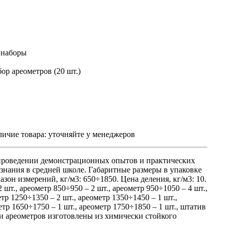
 наборы
ор ареометров (20 шт.)
ичие товара:
уточняйте у менеджеров
 проведении демонстрационных опытов и практических
ознания в средней школе. Габаритные размеры в упаковке
апазон измерений, кг/м3: 650÷1850. Цена деления, кг/м3: 10.
 шт., ареометр 850÷950 – 2 шт., ареометр 950÷1050 – 4 шт.,
тр 1250÷1350 – 2 шт., ареометр 1350÷1450 – 1 шт.,
етр 1650÷1750 – 1 шт., ареометр 1750÷1850 – 1 шт., штатив
бки ареометров изготовлены из химически стойкого