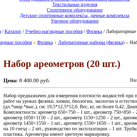
Текстильные изделия
Спортивное оборудование
Детские спортивные комплексы, дачные комплексы
Уличное оборудование
я
/
Каталог
/
Учебно-наглядные пособия
/
Физика
/ Лабораторные
лядные пособия
Физика
Лабораторные наборы (физика)
Наб
Набор ареометров (20 шт.)
Цена:
8 400.00 руб.
Нал
Набор предназначен для измерения плотности жидкостей при
работ на уроках физики, химии, биологии, экологии и естеств
(дл.*шир.*выс.), см: 19,5*12,5*12,0. Вес, кг, не более 0,42. Ди
Комплектность: ареометр 650÷750 – 1 шт., ареометр 750÷850 – 2
ареометр 1050÷1150 – 2 шт., ареометр 1150÷1250 – 2 шт., ареоме
ареометр 1450÷1550 – 1 шт., ареометр 1550÷1650 – 1 шт., ареом
на 10 гнезд – 2 шт., руководство по эксплуатации – 1 шт. Тру
пластика. Ареометры имеют цветную маркировку.