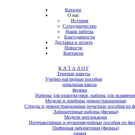
Каталог
О нас
История
Сотрудничество
Наши работы
Благодарности
Доставка и оплата
Новости
Контакты
К А Т А Л О Г
Теневые навесы
Учебно-наглядные пособия
начальная школа
физика
Наборы для практикумов, наборы для экзамено
Модели и приборы демонстрационные
Стенды и демонстрационные печатные пособия по ф
Лабораторные наборы (физика)
Модели аппликации
Интерактивные и мультимедийные пособия по фи
Цифровая лаборатория (физика)
химия