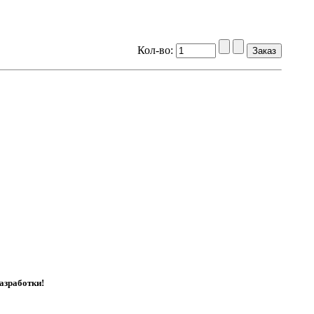
Кол-во:
азработки!