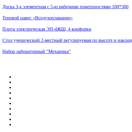
Доска 3-х элементная с 5-ю рабочими поверхностями 100*300
Теневой навес «Воздухоплавание»
Плита электрическая ЭП-4ЖШ, 4 конфорки
Стол ученический 2-местный регулируемая по высоте и наклон
Набор лабораторный "Механика"