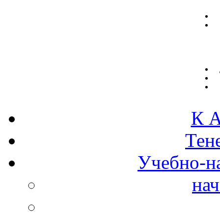
К А
Тен
Учебно-н
нач