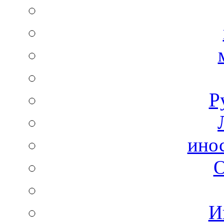
Р
ино
И