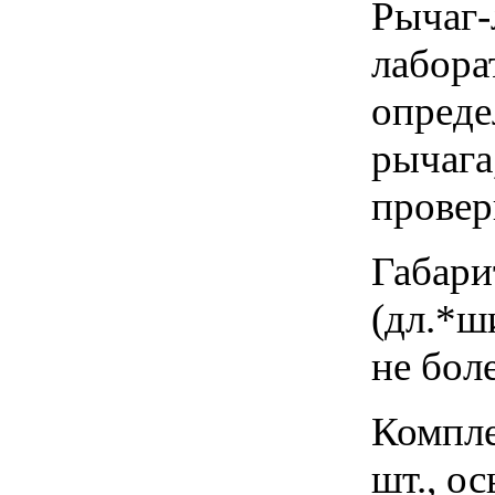
Рычаг-
лабора
опреде
рычага
провер
Габари
(дл.*ши
не боле
Компле
шт., ос