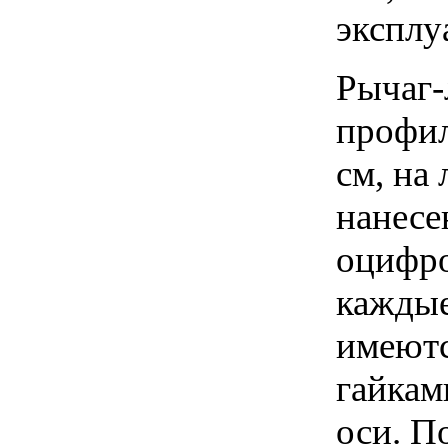
эксплуа
Рычаг-
профил
см, на
нанесе
оцифро
каждые
имеютс
гайкам
оси. П