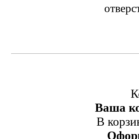
отверс
К
Ваша ко
В корзи
Офор