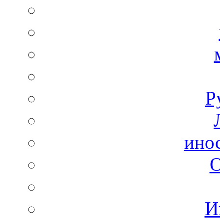
Р
ино
И