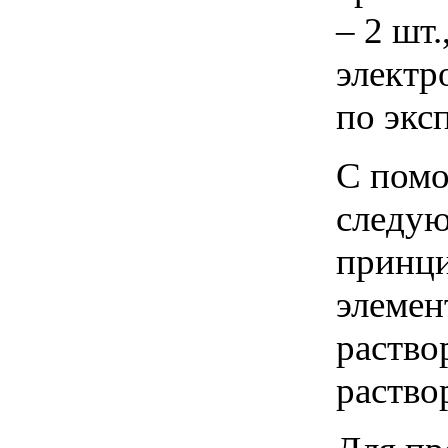
– 2 шт.
электр
по экс
С помо
следую
принци
элемен
раство
раство