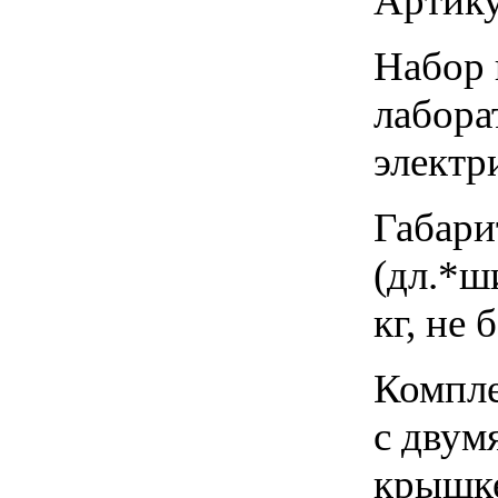
Артику
Набор 
лабора
электр
Габари
(дл.*ш
кг, не 
Компле
с двум
крышке