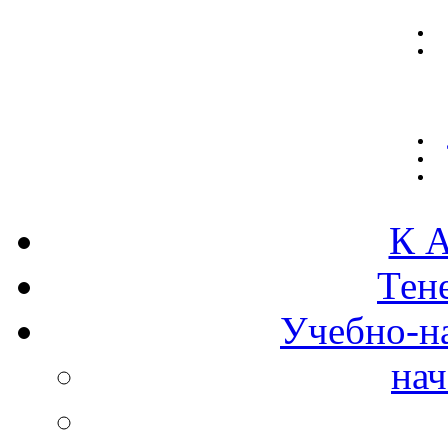
К А
Тен
Учебно-н
нач