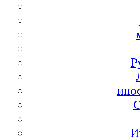
Р
ино
И