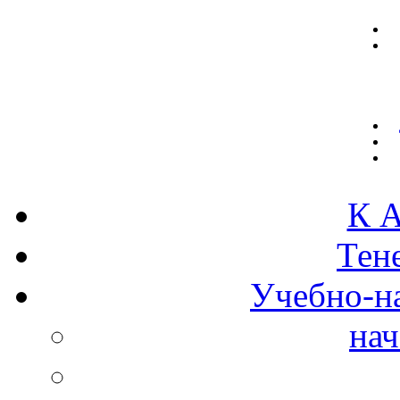
К А
Тен
Учебно-н
нач