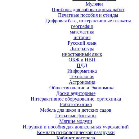
Муляжи
Приборы для лабораторных работ
Печатные пособия и стенды
Цифровая база, интерактивные плакаты
география
математика
история
Русский язык
Литература
иностранный язык
ОБЖ и НВП
ПДД
Информатика
Технология
Астрономия
Обществознание и Экономика
Доски аудиторные
Интерактивное оборудование, оргтехника
Робототехника
Мебель для школ и детских садов
Питьевые фонтаны
Мягкие модули
Игрушки и пособия для дошкольных учреждений
Комната психологической разгрузки
Кабинет логопеда