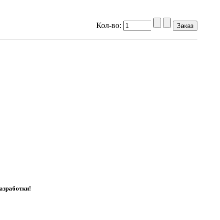
Кол-во:
азработки!