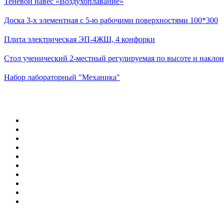
Теневой навес «Воздухоплавание»
Доска 3-х элементная с 5-ю рабочими поверхностями 100*300
Плита электрическая ЭП-4ЖШ, 4 конфорки
Стол ученический 2-местный регулируемая по высоте и наклон
Набор лабораторный "Механика"