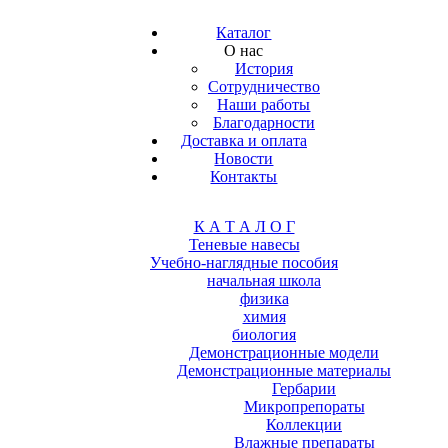
Каталог
О нас
История
Сотрудничество
Наши работы
Благодарности
Доставка и оплата
Новости
Контакты
К А Т А Л О Г
Теневые навесы
Учебно-наглядные пособия
начальная школа
физика
химия
биология
Демонстрационные модели
Демонстрационные материалы
Гербарии
Микропрепораты
Коллекции
Влажные препараты