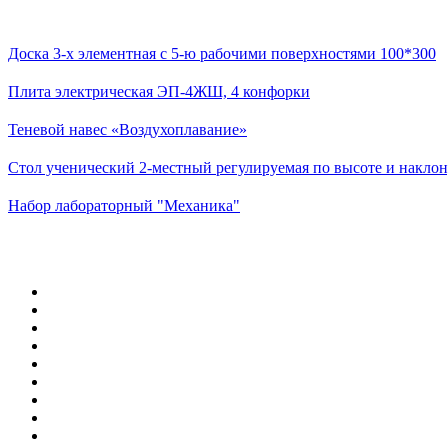
Доска 3-х элементная с 5-ю рабочими поверхностями 100*300
Плита электрическая ЭП-4ЖШ, 4 конфорки
Теневой навес «Воздухоплавание»
Стол ученический 2-местный регулируемая по высоте и наклон
Набор лабораторный "Механика"