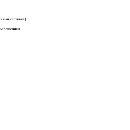
т или картинка).
вым решениям.