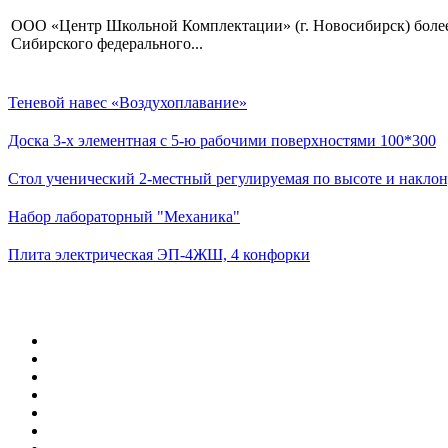
ООО «Центр Школьной Комплектации» (г. Новосибирск) более 
Сибирского федерального...
Теневой навес «Воздухоплавание»
Доска 3-х элементная с 5-ю рабочими поверхностями 100*300
Стол ученический 2-местный регулируемая по высоте и наклон
Набор лабораторный "Механика"
Плита электрическая ЭП-4ЖШ, 4 конфорки