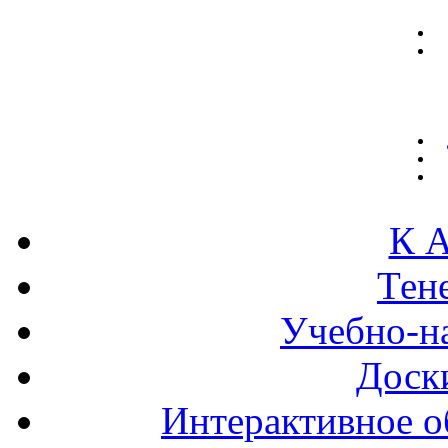
К А
Тен
Учебно-н
Доск
Интерактивное о