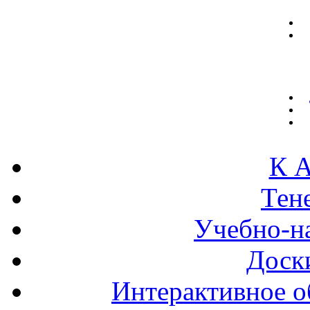
К А
Тен
Учебно-н
Доск
Интерактивное о