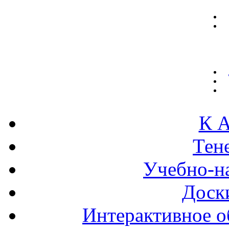
К А
Тен
Учебно-н
Доск
Интерактивное о