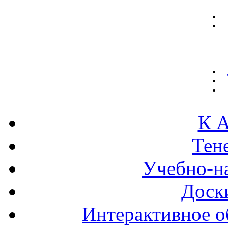
К А
Тен
Учебно-н
Доск
Интерактивное о