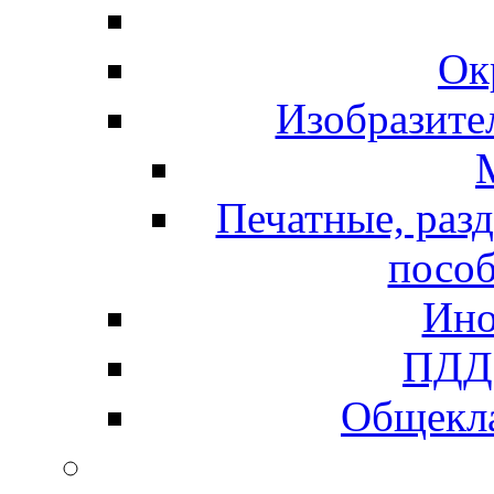
Ок
Изобразите
Печатные, раз
пособ
Ино
ПДД 
Общекла