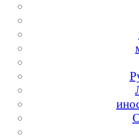
Р
ино