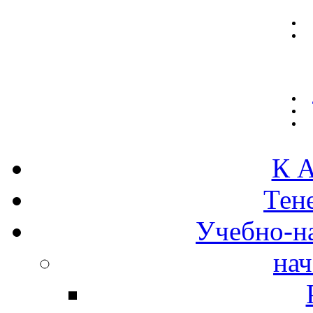
К А
Тен
Учебно-н
нач