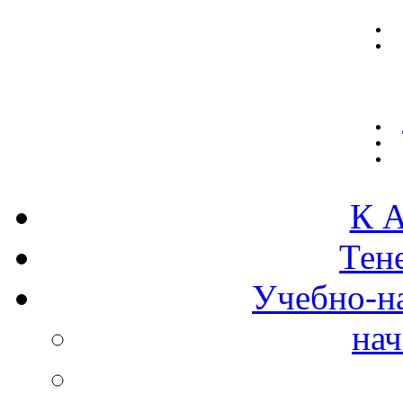
К А
Тен
Учебно-н
нач