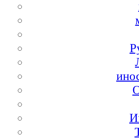
Р
ино
И